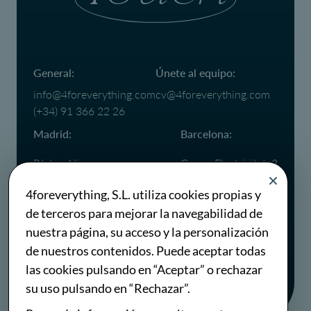
General:
Únete al equipo:
info@4foreverything.com
cv@4foreverything.com
(+34) 91 366 22 26
Madrid:
Barcelona:
P.I. Las Nieves,
Carrer Electricitat, 3
C. Puerto Cotos, 18
08760,
4foreverything, S.L. utiliza cookies propias y
28935 Móstoles,
Martorell,
de terceros para mejorar la navegabilidad de
Madrid
Barcelona
(+34) 91 366 22 26
(+34) 93 667 76 38
nuestra página, su acceso y la personalización
de nuestros contenidos. Puede aceptar todas
las cookies pulsando en “Aceptar” o rechazar
su uso pulsando en “Rechazar”.