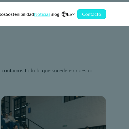
sos
Sostenibilidad
Noticias
Blog
ES
Contacto
te contamos todo lo que sucede en nuestro