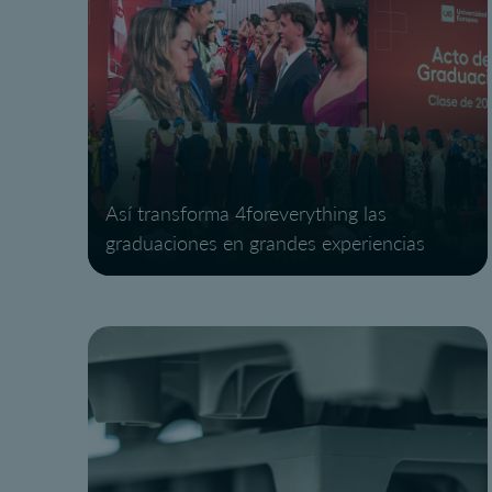
Así transforma 4foreverything las
graduaciones en grandes experiencias