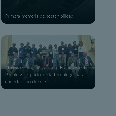
Primera memoria de sostenibilidad
4foreverything destaca en “Brands Meet
People V” el poder de la tecnología para
conectar con clientes