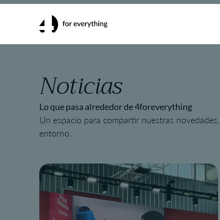
Inicio
Noticias y Tendencias
Noticias
Lo que pasa alrededor de 4foreverything
Un espacio para compartir nuestras novedades, 
entorno.