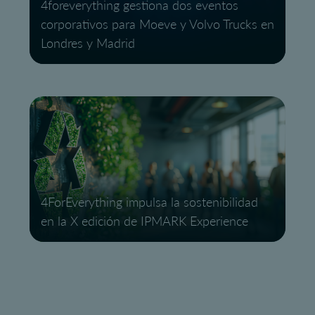
4foreverything gestiona dos eventos
corporativos para Moeve y Volvo Trucks en
Londres y Madrid
4ForEverything impulsa la sostenibilidad
en la X edición de IPMARK Experience