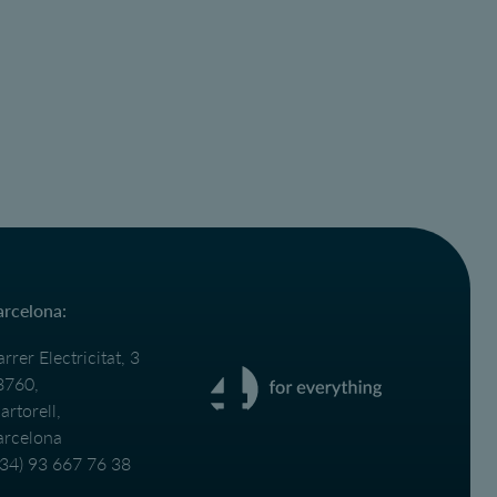
arcelona:
rrer Electricitat, 3
8760,
rtorell,
arcelona
+34) 93 667 76 38