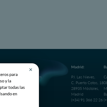
General:
Madrid:
B
ceros para
info@4foreverything.com
P.I. Las Nieves,
Ca
so y la
(+34) 91 366 22 26
C. Puerto Cotos, 18
0
ptar todas las
Únete al equipo:
28935 Móstoles,
Ma
ulsando en
Madrid
B
cv@4foreverything.com
(+34) 91 366 22 26
(