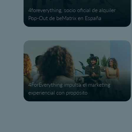
4foreverything, socio oficial de alquiler
Pop-Out de beMatrix en España
4ForEverything impulsa el marketing
experiencial con propósito