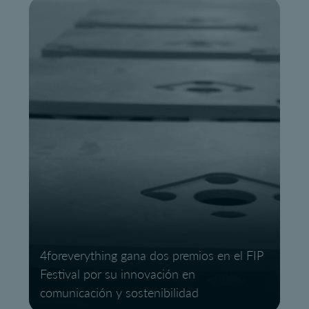
4foreverything gana dos premios en el FIP
Festival por su innovación en
comunicación y sostenibilidad