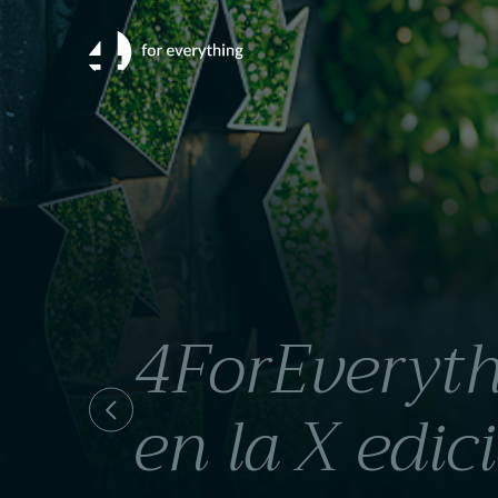
4ForEveryth
en la X edi