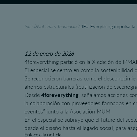
Inicio
Noticias y Tendencias
4ForEverything impulsa la
12 de enero de 2026
4foreverything partició en la X edición de IPMAR
El especial se centro en cómo la sostenibilidad 
Se reconocieron barreras como el desconocimien
ahorros estructurales (reutilización de escenograf
Desde
4foreverything
, señalamos acciones con
la colaboración con proveedores formados en cri
eventos” junto a la Asociación MUM.
En el especial se subrayó que el futuro del sect
desde el diseño hasta el legado social, para aseg
Enlace a la noticia