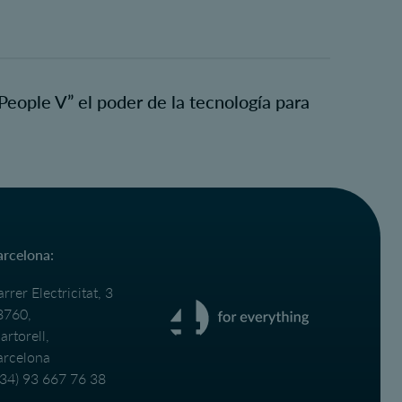
eople V” el poder de la tecnología para
arcelona:
rrer Electricitat, 3
8760,
rtorell,
arcelona
+34) 93 667 76 38