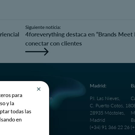
Siguiente noticia:
riencial
4foreverything destaca en “Brands Meet P
conectar con clientes
General:
Madrid:
B
ceros para
info@4foreverything.com
P.I. Las Nieves,
Ca
so y la
(+34) 91 366 22 26
C. Puerto Cotos, 18
0
ptar todas las
Únete al equipo:
28935 Móstoles,
Ma
ulsando en
Madrid
B
cv@4foreverything.com
(+34) 91 366 22 26
(