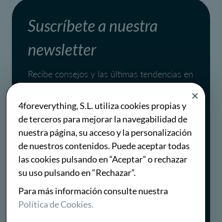
Suscríbete a nuestra
newsletter
Recibe consejos y las últimas tendencias en
marketing digital y ventas una vez al mes.
4foreverything, S.L. utiliza cookies propias y
de terceros para mejorar la navegabilidad de
Al suscribirte, aceptas la
política de privacidad
.
nuestra página, su acceso y la personalización
Puedes darte de baja en cualquier momento.
de nuestros contenidos. Puede aceptar todas
las cookies pulsando en “Aceptar” o rechazar
Suscribirse
su uso pulsando en “Rechazar”.
Para más información consulte nuestra
Política de Cookies.