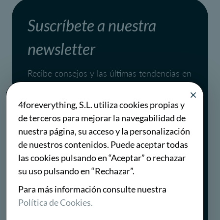
Suscríbete a nuestra
newsletter
Recibe consejos y las últimas tendencias en
marketing digital y ventas una vez al mes.
4foreverything, S.L. utiliza cookies propias y
de terceros para mejorar la navegabilidad de
Al suscribirte, aceptas la
política de privacidad
.
nuestra página, su acceso y la personalización
Puedes darte de baja en cualquier momento.
de nuestros contenidos. Puede aceptar todas
las cookies pulsando en “Aceptar” o rechazar
Suscribirse
su uso pulsando en “Rechazar”.
Para más información consulte nuestra
Política de Cookies.