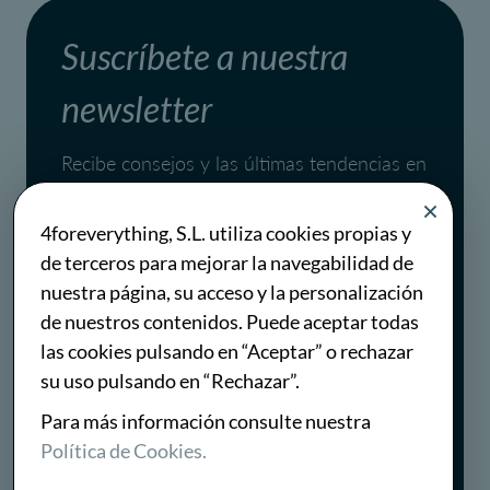
Suscríbete a nuestra
newsletter
Recibe consejos y las últimas tendencias en
marketing digital y ventas una vez al mes.
4foreverything, S.L. utiliza cookies propias y
de terceros para mejorar la navegabilidad de
Al suscribirte, aceptas la
política de privacidad
.
nuestra página, su acceso y la personalización
Puedes darte de baja en cualquier momento.
de nuestros contenidos. Puede aceptar todas
las cookies pulsando en “Aceptar” o rechazar
Suscribirse
su uso pulsando en “Rechazar”.
Para más información consulte nuestra
Política de Cookies.