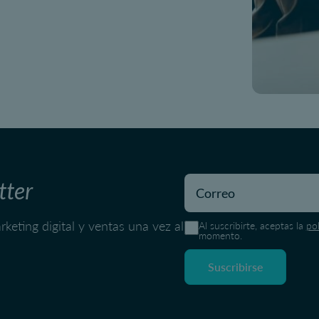
tter
keting digital y ventas una vez al
Al suscribirte, aceptas la
po
momento.
Suscribirse