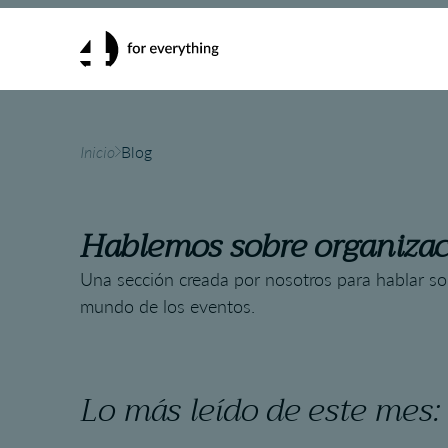
Inicio
Blog
Hablemos sobre organizac
Una sección creada por nosotros para hablar sob
mundo de los eventos.
Lo más leído de este mes: